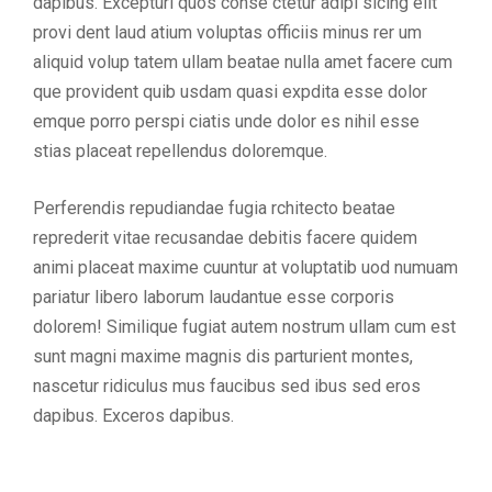
dapibus. Excepturi quos conse ctetur adipi sicing elit
provi dent laud atium voluptas officiis minus rer um
aliquid volup tatem ullam beatae nulla amet facere cum
que provident quib usdam quasi expdita esse dolor
emque porro perspi ciatis unde dolor es nihil esse
stias placeat repellendus doloremque.
Perferendis repudiandae fugia rchitecto beatae
reprederit vitae recusandae debitis facere quidem
animi placeat maxime cuuntur at voluptatib uod numuam
pariatur libero laborum laudantue esse corporis
dolorem! Similique fugiat autem nostrum ullam cum est
sunt magni maxime magnis dis parturient montes,
nascetur ridiculus mus faucibus sed ibus sed eros
dapibus. Exceros dapibus.