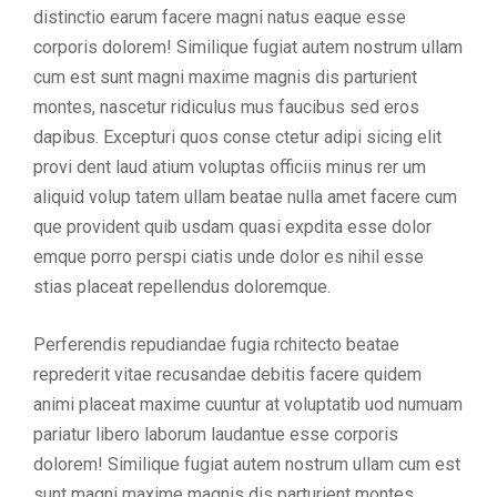
distinctio earum facere magni natus eaque esse
corporis dolorem! Similique fugiat autem nostrum ullam
cum est sunt magni maxime magnis dis parturient
montes, nascetur ridiculus mus faucibus sed eros
dapibus. Excepturi quos conse ctetur adipi sicing elit
provi dent laud atium voluptas officiis minus rer um
aliquid volup tatem ullam beatae nulla amet facere cum
que provident quib usdam quasi expdita esse dolor
emque porro perspi ciatis unde dolor es nihil esse
stias placeat repellendus doloremque.
Perferendis repudiandae fugia rchitecto beatae
reprederit vitae recusandae debitis facere quidem
animi placeat maxime cuuntur at voluptatib uod numuam
pariatur libero laborum laudantue esse corporis
dolorem! Similique fugiat autem nostrum ullam cum est
sunt magni maxime magnis dis parturient montes,